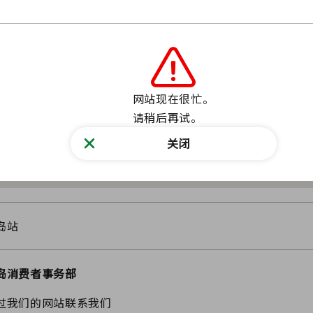
岛县福岛市中町8-2号，电话960-8043（福岛县社区中心一楼
网站现在很忙。

请稍后再试。
关闭
岛站
岛消费者事务部
过我们的网站联系我们