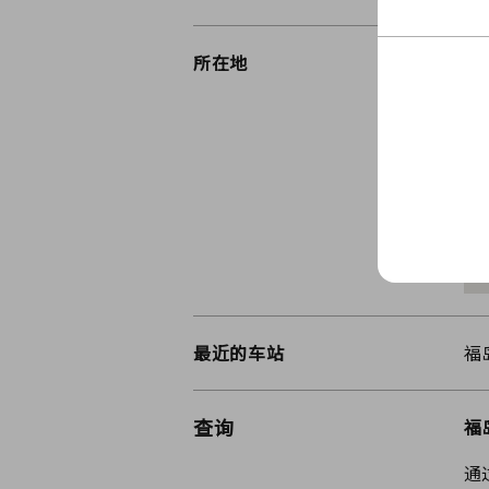
所在地
福
最近的车站
福
查询
福
通