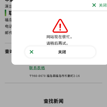
关闭
演出至2026年7月16日星期四15：00
联系方式
福岛创新海岸倡议推广组织（公益法人基金会）
电话：024-581-6890
邮件 ：sangyo-renkei@fipo.or.jp
网站现在很忙。

请稍后再试。
查询
福岛福岛创新海岸倡议推进科
关闭
通过我们的网站联系我们
联系表格
〒960-8670 福岛县福岛市杉妻町2-16
查找新闻