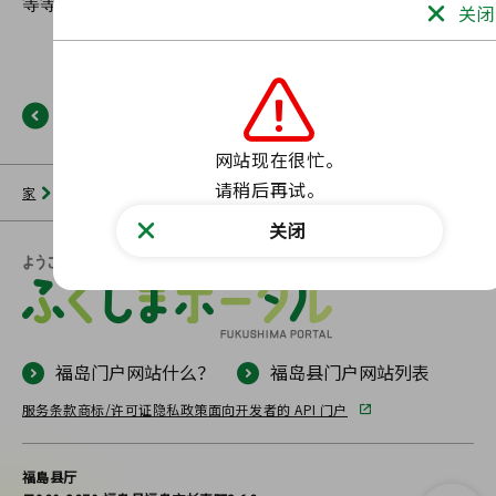
关闭
返回
网站现在很忙。

请稍后再试。
家
新闻列表
福岛门户网站
未找到此类页面。
关闭
福岛门户网站什么？
福岛县门户网站列表
服务条款
商标/许可证
隐私政策
面向开发者的 API 门户
福島县厅