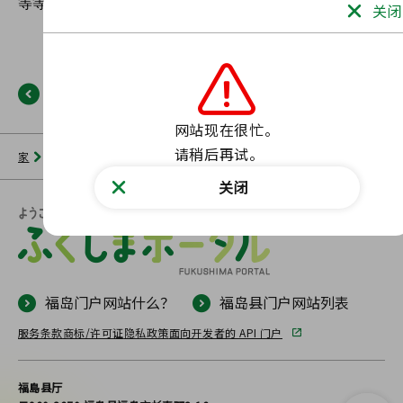
关闭
返回
网站现在很忙。

请稍后再试。
家
新闻列表
福岛门户网站
未找到此类页面。
关闭
福岛门户网站什么？
福岛县门户网站列表
服务条款
商标/许可证
隐私政策
面向开发者的 API 门户
福島县厅