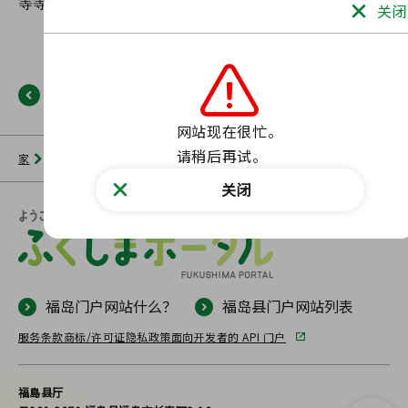
关闭
返回
网站现在很忙。

请稍后再试。
家
新闻列表
福岛门户网站
未找到此类页面。
关闭
福岛门户网站什么？
福岛县门户网站列表
服务条款
商标/许可证
隐私政策
面向开发者的 API 门户
福島县厅