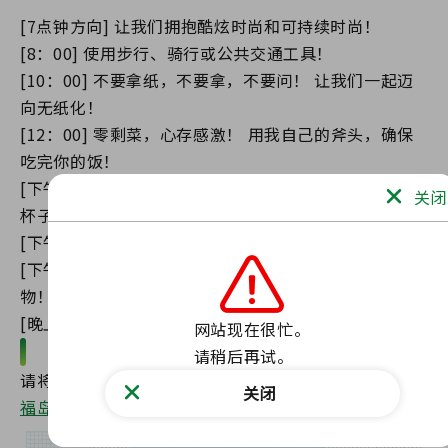
[7点钟方向] 让我们拥抱酷炫时尚和可持续时尚！
[8：00] 使用步行、骑行或公共交通工具！
[10：00] 不要拿纸，不要拿，不要问！ 让我们一起迈
向无纸化！
[12：00] 零剩菜，心存感激！ 用我自己的斧头，确保
吃完你的饭！
[下午3：00] 让我们彻底减少浪费，利用自己的瓶子、
关闭
杯子和袋子来分开资源！
[下午5点] 早点回家，努力省电！
[下午6点] 只买你需要的食材！ 务必彻底排干食物废弃
物！
[晚上7点] 收到快递，别变成重投！
网站现在很忙。

“福岛酷地球周”公关传单
请稍后再试。
请将此用于公关及其他目的。
关闭
福岛酷地球周公关传单