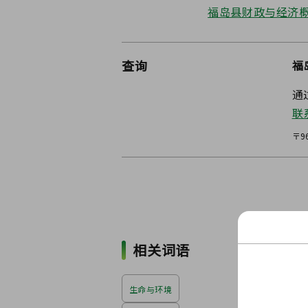
福岛县财政与经济
查询
福
通
联
〒9
相关词语
生命与环境