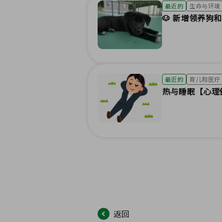
最近的
生命与环境
🐶 新增领养狗和
最近的
育儿和医疗
热与睡眠【心理
返回