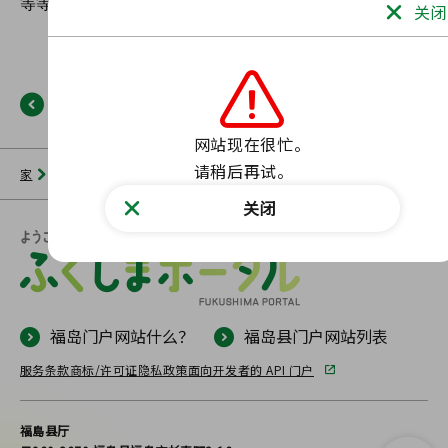
关闭
返回
网站现在很忙。

请稍后再试。
家
新闻列表
福岛门户网站
未找到此类页面。
关闭
福岛门户网站什么？
福岛县门户网站列表
服务条款
商标/许可证
隐私政策
面向开发者的 API 门户
福島县厅