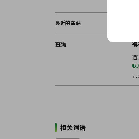
最近的车站
福
查询
福
通
联
〒9
相关词语