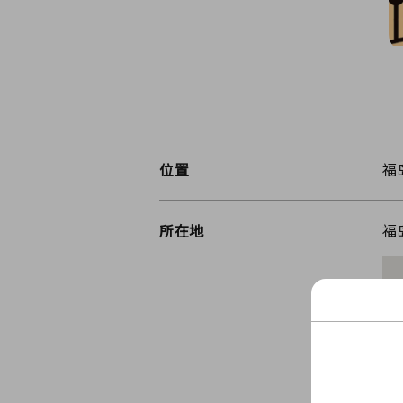
位置
福
所在地
福