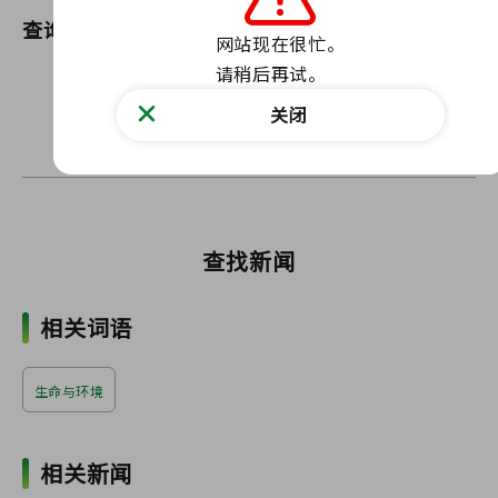
查询
福岛动物福利中心
网站现在很忙。

请稍后再试。
通过我们的网站联系我们
联系表格
关闭
〒963-7732 福岛县田村县 三春町 大座 上吹向田 17
查找新闻
相关词语
生命与环境
相关新闻