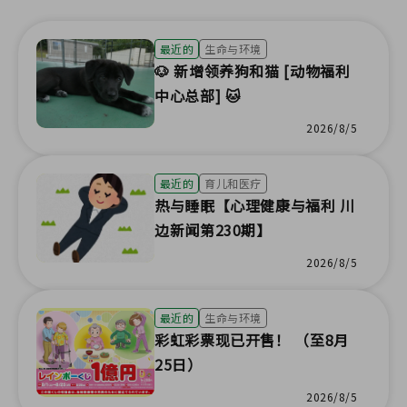
最近的
生命与环境
🐶 新增领养狗和猫 [动物福利
中心总部] 🐱
2026/8/5
最近的
育儿和医疗
热与睡眠【心理健康与福利 川
边新闻第230期】
2026/8/5
最近的
生命与环境
彩虹彩票现已开售！ （至8月
25日）
2026/8/5