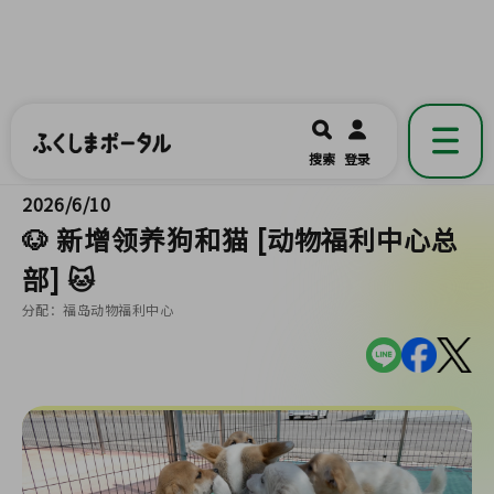
ふくしまポータル
福島県公式の地域情報ポータルアプリ
開く
搜索
登录
です。
2026/6/10
🐶 新增领养狗和猫 [动物福利中心总
部] 🐱
分配：福岛动物福利中心