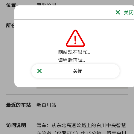
位置
南湖公园
关闭
所在地
45-1 白川市五六坪山
网站现在很忙。

请稍后再试。
关闭
最近的车站
新白川站
访问说明
驾车：从东北高速公路上的白川中央智慧
交流道（仅限ETC）约15分钟，距离白川