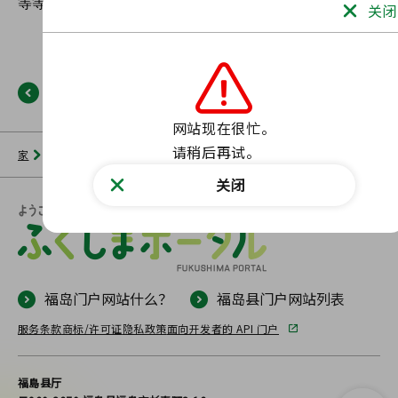
关闭
返回
网站现在很忙。

请稍后再试。
家
新闻列表
福岛门户网站
未找到此类页面。
关闭
福岛门户网站什么？
福岛县门户网站列表
服务条款
商标/许可证
隐私政策
面向开发者的 API 门户
福島县厅