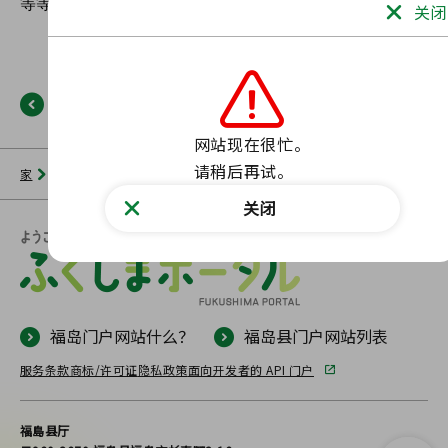
关闭
返回
网站现在很忙。

请稍后再试。
家
新闻列表
福岛门户网站
未找到此类页面。
关闭
福岛门户网站什么？
福岛县门户网站列表
服务条款
商标/许可证
隐私政策
面向开发者的 API 门户
福島县厅