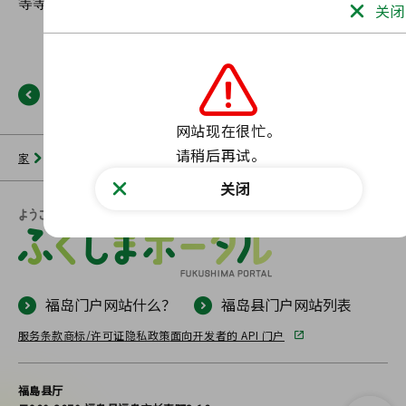
关闭
返回
网站现在很忙。

请稍后再试。
家
新闻列表
福岛门户网站
未找到此类页面。
关闭
福岛门户网站什么？
福岛县门户网站列表
服务条款
商标/许可证
隐私政策
面向开发者的 API 门户
福島县厅