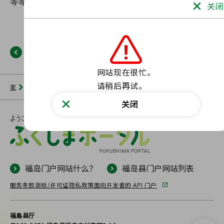
关闭
返回
网站现在很忙。

请稍后再试。
家
新闻列表
福岛门户网站
未找到此类页面。
关闭
福岛门户网站什么？
福岛县门户网站列表
服务条款
商标/许可证
隐私政策
面向开发者的 API 门户
福島县厅