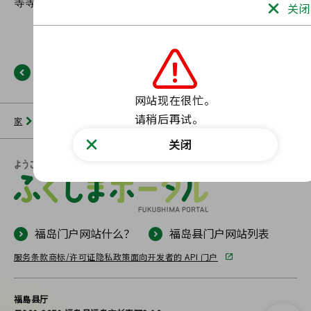
关闭
返回
网站现在很忙。

请稍后再试。
家
新闻列表
福岛门户网站
未找到此类页面。
关闭
福岛门户网站什么？
福岛县门户网站列表
服务条款
商标/许可证
隐私政策
面向开发者的 API 门户
福島县厅