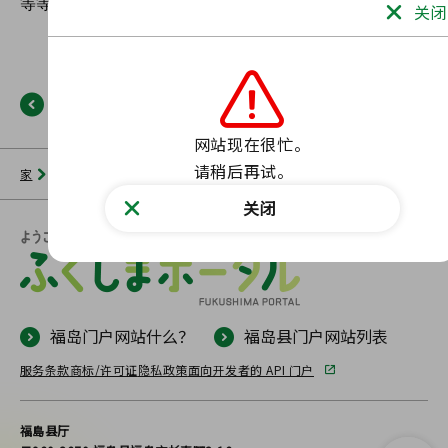
关闭
返回
网站现在很忙。

请稍后再试。
家
新闻列表
福岛门户网站
未找到此类页面。
关闭
福岛门户网站什么？
福岛县门户网站列表
服务条款
商标/许可证
隐私政策
面向开发者的 API 门户
福島县厅