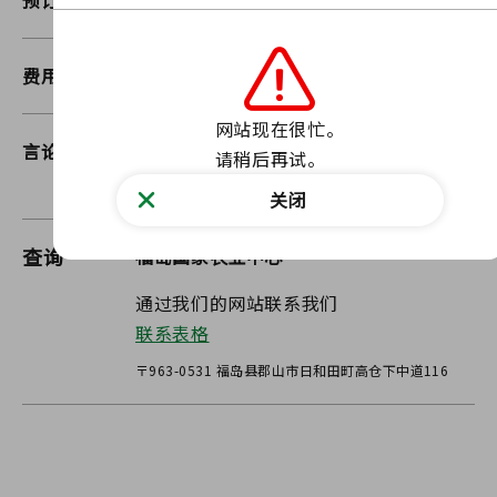
预订可用性
无需预约
费用
自由
网站现在很忙。

言论
部分活动需要提前预订。
请稍后再试。
请查看我们的网站。
关闭
查询
福岛国家农业中心
通过我们的网站联系我们
联系表格
〒963-0531 福岛县郡山市日和田町高仓下中道116