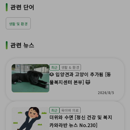
관련 단어
생활 및 환경
관련 뉴스
최근
생활 & 환경
🐶 입양견과 고양이 추가됨 [동
물복지센터 본부] 🐱
2026/8/5
최근
육아와 의료
더위와 수면 [정신 건강 및 복지
카와라반 뉴스 No.230]