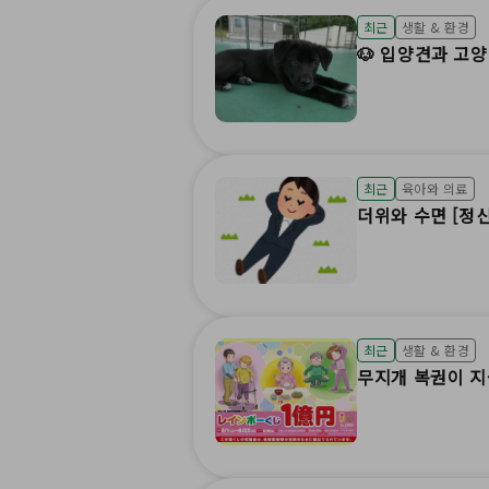
최근
생활 & 환경
🐶 입양견과 고양
최근
육아와 의료
더위와 수면 [정신
최근
생활 & 환경
무지개 복권이 지금