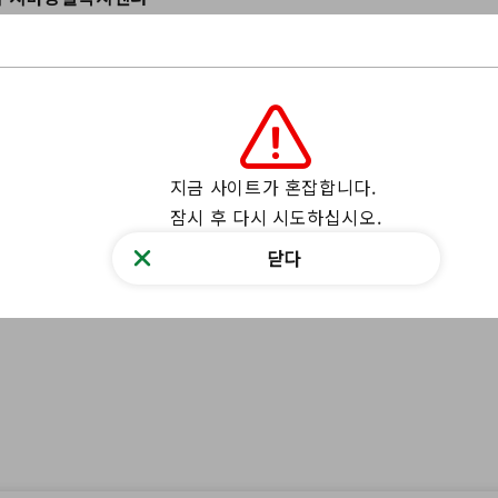
리의 웹 사이트를 통해 저희에게 연락하십시오
의 양식
63-7732 후쿠시마현 타무라현 미하루쵸 오아자 카미마이키 무카이다 17
지금 사이트가 혼잡합니다.

잠시 후 다시 시도하십시오.
뉴스 찾기
닫다