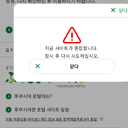
닫다
뒤로
지금 사이트가 혼잡합니다.

집
뉴스 목록
후쿠시마 포털
해당 페이지를 찾을 수 없습니다.
잠시 후 다시 시도하십시오.
닫다
후쿠시마 포털마는?
후쿠시마현 포털 사이트 일람
이용 약관
상표·라이센스
개인 정보 보호 정책
개발자용 API 포털