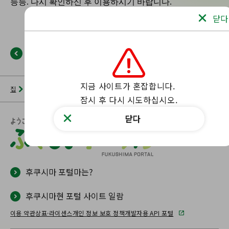
닫다
뒤로
지금 사이트가 혼잡합니다.

집
뉴스 목록
후쿠시마 포털
해당 페이지를 찾을 수 없습니다.
잠시 후 다시 시도하십시오.
닫다
후쿠시마 포털마는?
후쿠시마현 포털 사이트 일람
이용 약관
상표·라이센스
개인 정보 보호 정책
개발자용 API 포털