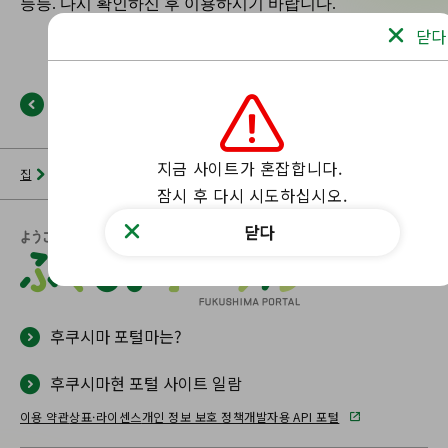
닫다
뒤로
지금 사이트가 혼잡합니다.

집
뉴스 목록
후쿠시마 포털
해당 페이지를 찾을 수 없습니다.
잠시 후 다시 시도하십시오.
닫다
후쿠시마 포털마는?
후쿠시마현 포털 사이트 일람
이용 약관
상표·라이센스
개인 정보 보호 정책
개발자용 API 포털