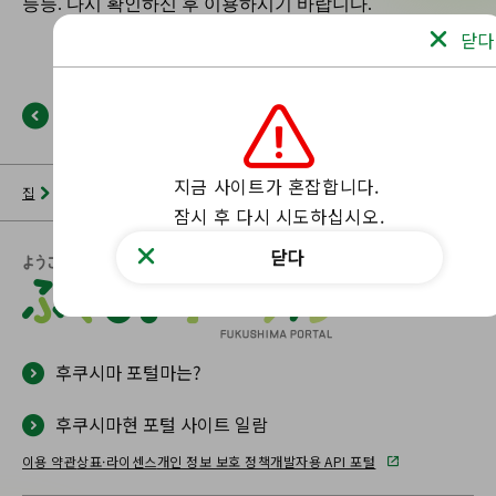
닫다
뒤로
지금 사이트가 혼잡합니다.

집
뉴스 목록
후쿠시마 포털
해당 페이지를 찾을 수 없습니다.
잠시 후 다시 시도하십시오.
닫다
후쿠시마 포털마는?
후쿠시마현 포털 사이트 일람
이용 약관
상표·라이센스
개인 정보 보호 정책
개발자용 API 포털