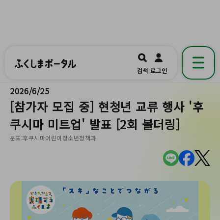
ふくしまポータル
福島県公式の地域情報ポータルアプリ
開く
검색
로그인
です。
2026/6/25
[참가자 모집 중] 현청년 교류 행사 '후
쿠시마 미트업' 발표 [2회 볼더링]
분포:후쿠시마어린이청소년정책과