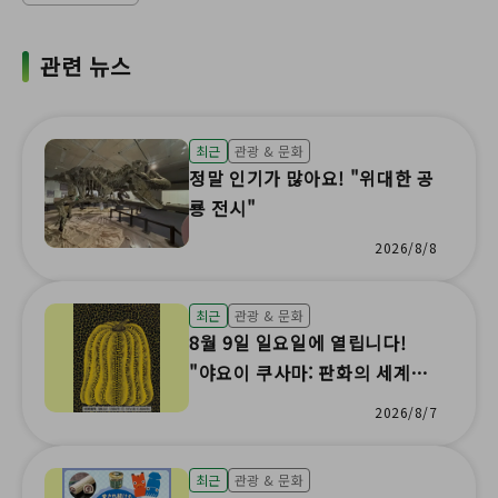
관련 뉴스
최근
관광 & 문화
정말 인기가 많아요! "위대한 공
룡 전시"
2026/8/8
최근
관광 & 문화
8월 9일 일요일에 열립니다!
"야요이 쿠사마: 판화의 세계"
특별 강연과 실크스크린의 재미
2026/8/7
체험!
최근
관광 & 문화