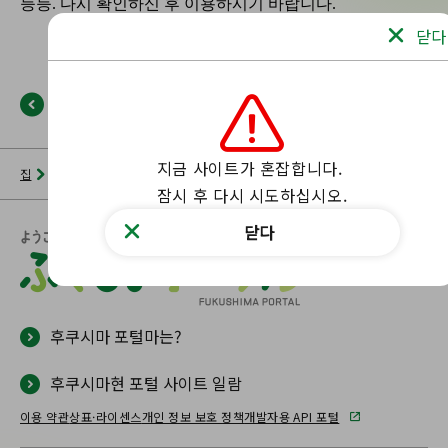
닫다
뒤로
지금 사이트가 혼잡합니다.

집
뉴스 목록
후쿠시마 포털
해당 페이지를 찾을 수 없습니다.
잠시 후 다시 시도하십시오.
닫다
후쿠시마 포털마는?
후쿠시마현 포털 사이트 일람
이용 약관
상표·라이센스
개인 정보 보호 정책
개발자용 API 포털