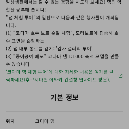
일상생활에서는 할 수 없는 경험을 시도해 보세요! 댐의 역
할을 공부해 봅시다!
"댐 체험 투어"의 일환으로 다음과 같은 행사들이 개최됩
니다.
(1) "코다마 호수 보트 순찰 체험", 모터보트에 탑승해 호
수 표면을 순찰하는
(2) 댐 내부 통로를 걷기: '감사 갤러리 투어'
(3) "종이공예 배포" 코다마 댐 1:1000 축척 모델을 만들
수 있습니다
'코다마 댐 체험 투어'에 대한 자세한 내용은 여기를 클
릭하세요(후쿠시마현 이와키 건설청 웹사이트 방문).
기본 정보
위치
코다마 댐