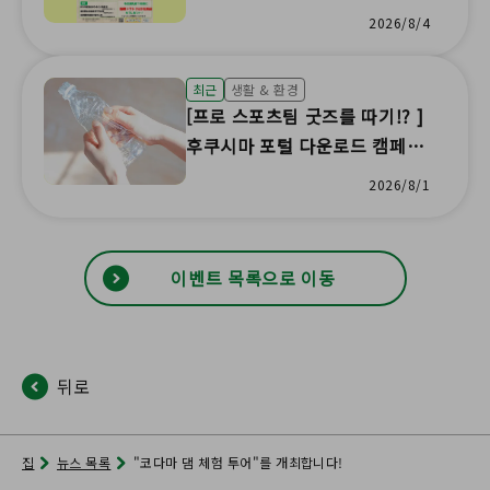
후쿠시마 이타다키마!' 캠페인이
2026/8/4
개최됩니다.
최근
생활 & 환경
[프로 스포츠팀 굿즈를 따기!? ]
후쿠시마 포털 다운로드 캠페인
발표
2026/8/1
이벤트 목록으로 이동
뒤로
집
뉴스 목록
"코다마 댐 체험 투어"를 개최합니다!