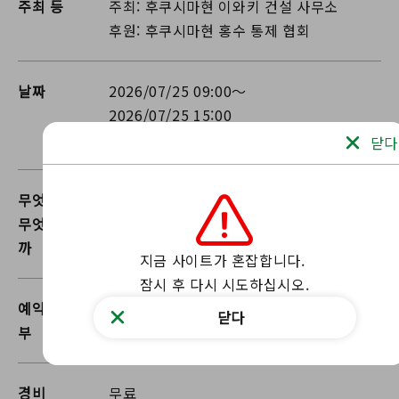
주최 등
주최: 후쿠시마현 이와키 건설 사무소
후원: 후쿠시마현 홍수 통제 협회
날짜
2026/07/25 09:00～
2026/07/25 15:00
날씨에 따라 행사가 취소될 수 있습니다
닫다
무엇을 입고
수분 섭취를 위해 음료를 가져가세요.
무엇을 가져갈
까
지금 사이트가 혼잡합니다.

잠시 후 다시 시도하십시오.
예약 가능 여
예약 불필요
닫다
부
경비
무료