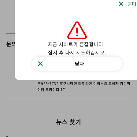
닫다
문의
후쿠시마동물복지센터
지금 사이트가 혼잡합니다.

잠시 후 다시 시도하십시오.
우리의 웹 사이트를 통해 저희에게 연락하십
닫다
시오
문의 양식
〒963-7732 후쿠시마현 타무라현 미하루쵸 오아자 카미마
이키 무카이다 17
뉴스 찾기