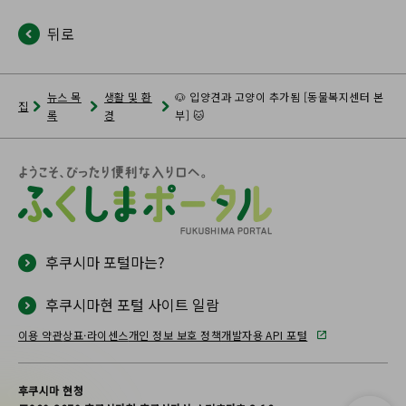
뒤로
뉴스 목
생활 및 환
🐶 입양견과 고양이 추가됨 [동물복지센터 본
집
록
경
부] 🐱
후쿠시마 포털마는?
후쿠시마현 포털 사이트 일람
이용 약관
상표·라이센스
개인 정보 보호 정책
개발자용 API 포털
후쿠시마 현청