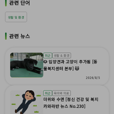
관련 단어
생활 및 환경
관련 뉴스
최근
생활 & 환경
🐶 입양견과 고양이 추가됨 [동
물복지센터 본부] 🐱
2026/8/5
최근
육아와 의료
더위와 수면 [정신 건강 및 복지
카와라반 뉴스 No.230]