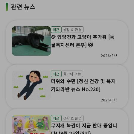
관련 뉴스
최근
생활 & 환경
🐶 입양견과 고양이 추가됨 [동
물복지센터 본부] 🐱
2026/8/5
최근
육아와 의료
더위와 수면 [정신 건강 및 복지
카와라반 뉴스 No.230]
2026/8/5
최근
생활 & 환경
무지개 복권이 지금 판매 중입니
다! (8월 25일까지)