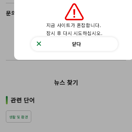
문의
후쿠시마자연보전과
지금 사이트가 혼잡합니다.

우리의 웹 사이트를 통해 저희에게 연락하십
잠시 후 다시 시도하십시오.
시오
문의 양식
닫다
〒960-8670 후쿠시마현 후쿠시마시 스기츠마초 2-16
뉴스 찾기
관련 단어
생활 및 환경