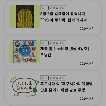
최근
관광 & 문화
8월 9일 일요일에 열립니다!
"야요이 쿠사마: 판화의 세계"
특별 강연과 실크스크린의 재미
2026/8/7
체험!
최근
관광 & 문화
제품 홀 뉴스레터 [8월 4일호]
특별판
2026/8/7
최근
관광 & 문화
후쿠시마 삽 '후쿠시마의 계절별
맛을 즐기기 위한 발효 주방'
2026/8/5