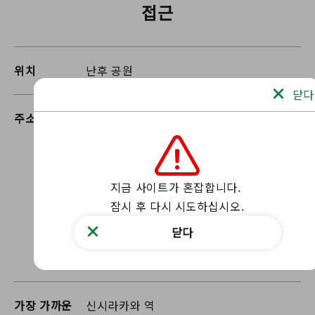
접근
위치
난후 공원
닫다
주소
45-1 고로쿠보야마, 시라카와 시
지금 사이트가 혼잡합니다.

잠시 후 다시 시도하십시오.
닫다
가장 가까운
신시라카와 역