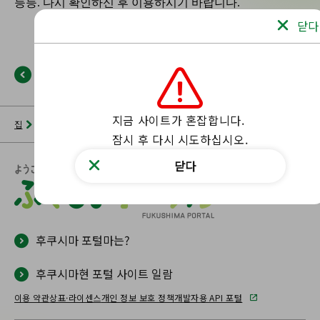
닫다
뒤로
지금 사이트가 혼잡합니다.

집
뉴스 목록
후쿠시마 포털
해당 페이지를 찾을 수 없습니다.
잠시 후 다시 시도하십시오.
닫다
후쿠시마 포털마는?
후쿠시마현 포털 사이트 일람
이용 약관
상표·라이센스
개인 정보 보호 정책
개발자용 API 포털