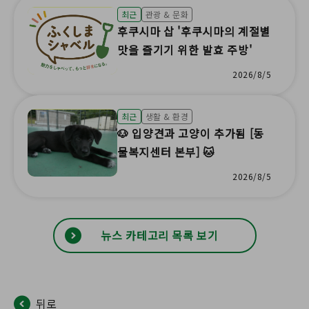
최근
관광 & 문화
후쿠시마 삽 '후쿠시마의 계절별
맛을 즐기기 위한 발효 주방'
2026/8/5
최근
생활 & 환경
🐶 입양견과 고양이 추가됨 [동
물복지센터 본부] 🐱
2026/8/5
뉴스 카테고리 목록 보기
뒤로