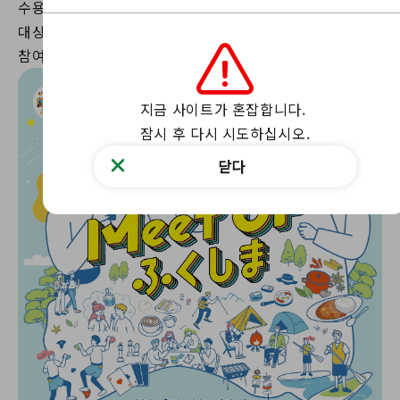
수용 인원: 100명
대상 연령대: 20~39세 (이전에 MeetUP Fukushima에
지금 사이트가 혼잡합니다.

잠시 후 다시 시도하십시오.
닫다