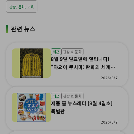
관광, 문화, 교육
관련 뉴스
최근
관광 & 문화
8월 9일 일요일에 열립니다!
"야요이 쿠사마: 판화의 세계"
특별 강연과 실크스크린의 재미
2026/8/7
체험!
최근
관광 & 문화
제품 홀 뉴스레터 [8월 4일호]
특별판
2026/8/7