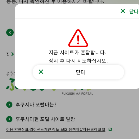
닫다
뒤로
지금 사이트가 혼잡합니다.

집
뉴스 목록
후쿠시마 포털
해당 페이지를 찾을 수 없습니다.
잠시 후 다시 시도하십시오.
닫다
후쿠시마 포털마는?
후쿠시마현 포털 사이트 일람
이용 약관
상표·라이센스
개인 정보 보호 정책
개발자용 API 포털