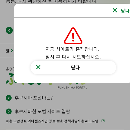
닫다
뒤로
지금 사이트가 혼잡합니다.

집
뉴스 목록
후쿠시마 포털
해당 페이지를 찾을 수 없습니다.
잠시 후 다시 시도하십시오.
닫다
후쿠시마 포털마는?
후쿠시마현 포털 사이트 일람
이용 약관
상표·라이센스
개인 정보 보호 정책
개발자용 API 포털