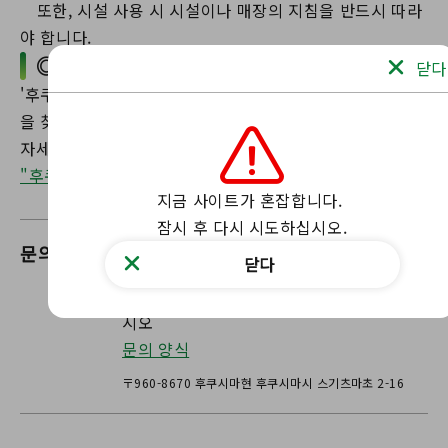
또한, 시설 사용 시 시설이나 매장의 지침을 반드시 따라
야 합니다.
◎ 파트너 기업 채용
닫다
'후쿠시마 쿨플레이스' 운영 기간 동안 협력할 수 있는 시설
을 찾고 있습니다.
"후쿠시마 쿨 플레이스"
지금 사이트가 혼잡합니다.

잠시 후 다시 시도하십시오.
문의
후쿠시마환경공생사업부
닫다
우리의 웹 사이트를 통해 저희에게 연락하십
시오
문의 양식
〒960-8670 후쿠시마현 후쿠시마시 스기츠마초 2-16