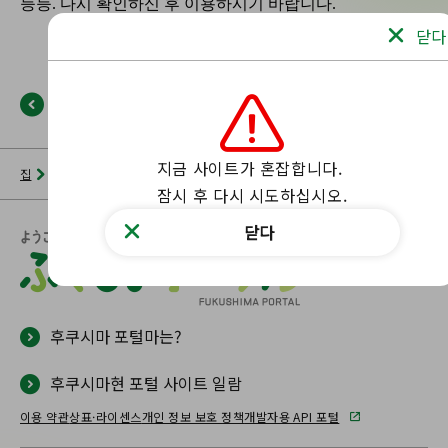
닫다
뒤로
지금 사이트가 혼잡합니다.

집
뉴스 목록
후쿠시마 포털
해당 페이지를 찾을 수 없습니다.
잠시 후 다시 시도하십시오.
닫다
후쿠시마 포털마는?
후쿠시마현 포털 사이트 일람
이용 약관
상표·라이센스
개인 정보 보호 정책
개발자용 API 포털