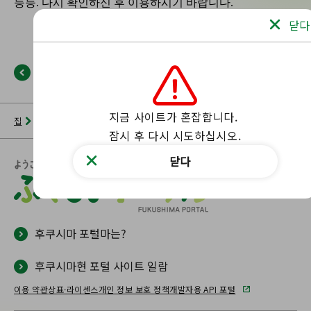
닫다
뒤로
지금 사이트가 혼잡합니다.

집
뉴스 목록
후쿠시마 포털
해당 페이지를 찾을 수 없습니다.
잠시 후 다시 시도하십시오.
닫다
후쿠시마 포털마는?
후쿠시마현 포털 사이트 일람
이용 약관
상표·라이센스
개인 정보 보호 정책
개발자용 API 포털