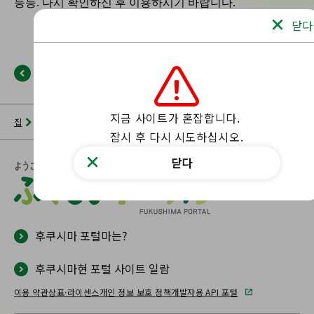
닫다
뒤로
지금 사이트가 혼잡합니다.

집
뉴스 목록
후쿠시마 포털
해당 페이지를 찾을 수 없습니다.
잠시 후 다시 시도하십시오.
닫다
후쿠시마 포털마는?
후쿠시마현 포털 사이트 일람
이용 약관
상표·라이센스
개인 정보 보호 정책
개발자용 API 포털