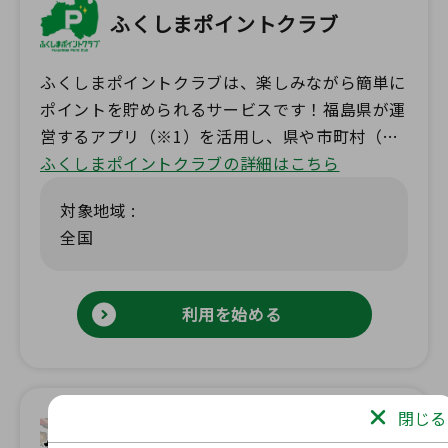
ふくしまポイントクラブ
ふくしまポイントクラブは、楽しみながら簡単に
ポイントを貯められるサービスです！福島県が運
営するアプリ（※1）を活用し、県や市町村（※
2）主催のイベントやスタンプラリー、各種サー
ふくしまポイントクラブの詳細はこちら
ビス・アプリの利用でポイントを獲得できます！
対象地域 :
貯まったポイントは県産品やデジタルギフトと交
全国
換可能！日常の中で地域の魅力を満喫しながら、
福島の特産品や便利なギフトをお楽しみくださ
い！ ※1：ふくしまポータル、ふくしま健民アプ
利用を始める
リ、福島県環境アプリ ※2：対応市町村に限りま
す
閉じる
地域コミュニケーションサービ