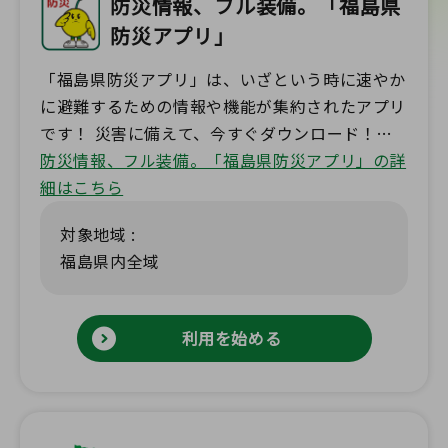
防災情報、フル装備。「福島県
防災アプリ」
「福島県防災アプリ」は、いざという時に速やか
に避難するための情報や機能が集約されたアプリ
です！ 災害に備えて、今すぐダウンロード！
【主な機能】 ■防災情報のプッシュ通知 ■避難
防災情報、フル装備。「福島県防災アプリ」の詳
所検索 ■ハザードマップの確認 ■「マイ避難シ
細はこちら
ート」の作成 ■事業者向け安否確認（New！）
対象地域 :
【キャンペーン実施中】 https://www.pref.fuku
福島県内全域
shima.lg.jp/myhinan-campaign/
利用を始める