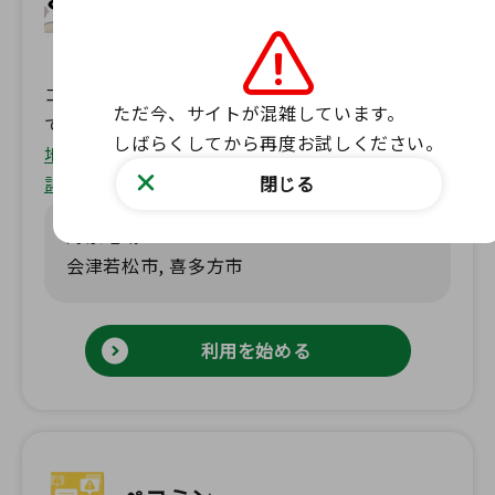
ス『あいべあ』
『あいべあ』は、会津若松市が提供する、地域の
コミュニケーションを活発にするためのサービス
ただ今、サイトが混雑しています。

です。消防団やこどもクラブ、町内会、サーク
しばらくしてから再度お試しください。
ル、グループなどの連絡網や情報共有ツールとし
地域コミュニケーションサービス『あいべあ』の
閉じる
て利用されています。また、防災情報など市から
詳細はこちら
の重要なお知らせをメールで受け取ることができ
対象地域 :
ます。 【主な機能】 ・団体・グループの連絡網
会津若松市, 喜多方市
機能 ・意見交換やコミュニケーションをするた
めの掲示板機能 ・市の防災情報や休日当番医情
報等の情報メール配信機能
利用を始める