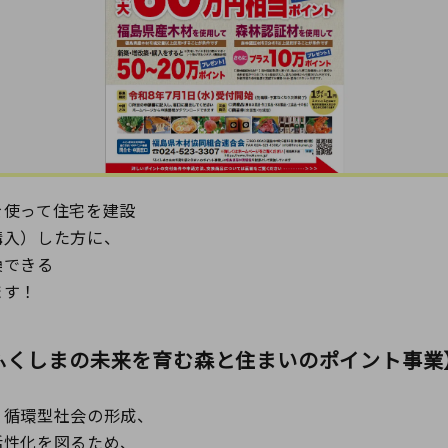
を使って住宅を建設
購入）した方に、
換できる
ます！
ふくしまの未来を育む森と住まいのポイント事業
循環型社会の形成、
性化を図るため、