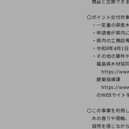
商品と交換できま
〇ポイント交付対
・一定量の県産木
・申請者が県内に
・県内の工務店等
・令和8年4月1
・その他の要件や
福島県木材協同
https://www.fm
建築指導課
https://www.pre
のWEBサイトを
〇この事業を利用
木の香りや感触、
自然を感じながら