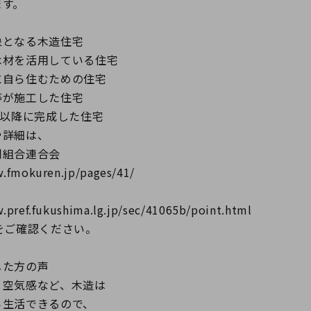
す。
象となる木造住宅
材を活用している住宅
自ら住むための住宅
が施工した住宅
日以降に完成した住宅
詳細は、
組合連合会
okuren.jp/pages/41/
f.fukushima.lg.jp/sec/41065b/point.html
ご確認ください。
した方の声
空気感など、木造は
生活できるので、