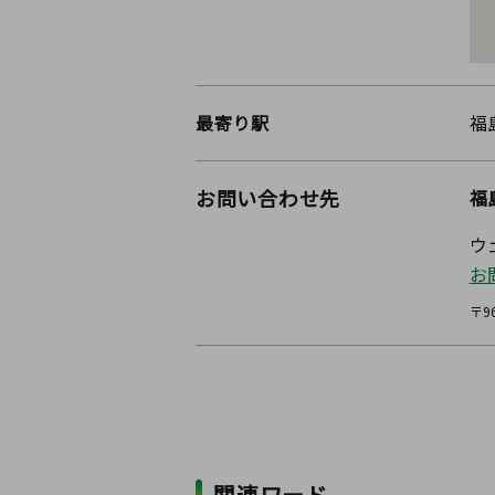
最寄り駅
福
お問い合わせ先
福
ウ
お
〒9
関連ワード