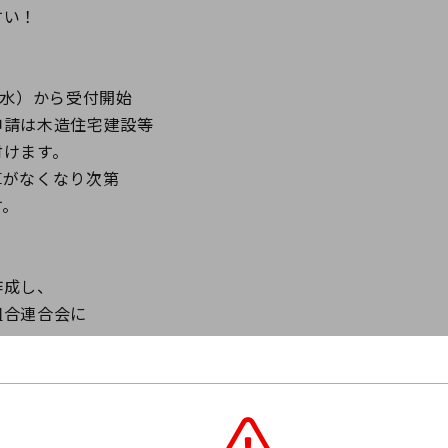
すい！
（水）から受付開始
請は木造住宅建設等
けます。
がなくなり次第
。
成し、
合連合会に
い。
もり)づくり県民税」を
ています。