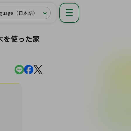
nguage（日本語）
木を使った家