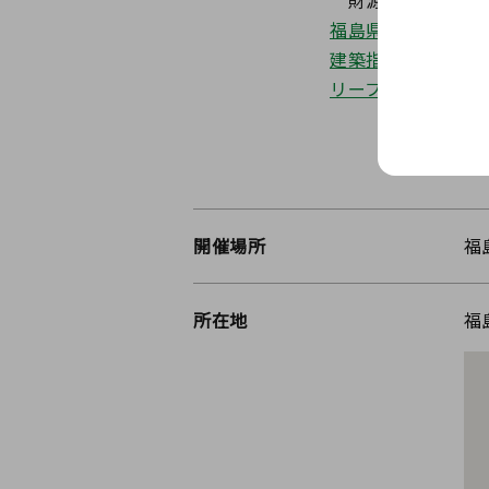
福島県木材協同組合
建築指導課WEBサ
リーフレット（PD
開催場所
福
所在地
福