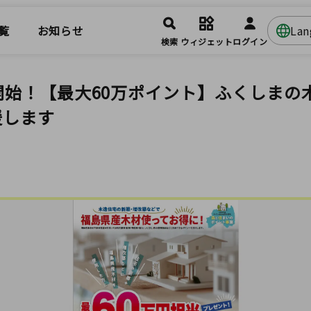
覧
お知らせ
La
検索
ウィジェット
ログイン
開始！【最大60万ポイント】ふくしまの
援します