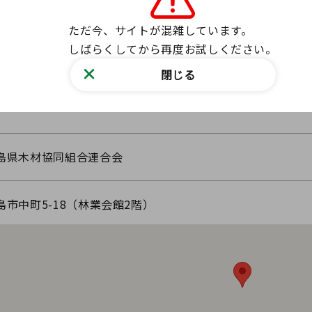
連合会WEBサイトはこちら
ただ今、サイトが混雑しています。

イトはこちら
しばらくしてから再度お試しください。
F）はこちら
閉じる
アクセス
島県木材協同組合連合会
島市中町5-18（林業会館2階）