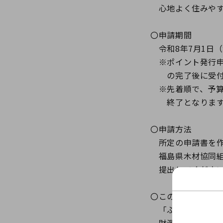
心地よく住みや
〇申請期間
令和8年7月1日
※ポイント発行申
の完了後に受付
※先着順で、予算
終了となります
〇申請方法
所定の申請書を作
福島県木材協同組
提出してくださ
〇この事業は、
「ふくしま森林(
財源として実施し