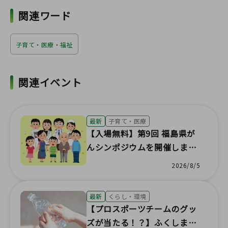
関連ワード
子育て・医療・福祉
関連イベント
最新
子育て・医療
【入場無料】第9回 福島県が
んシンポジウムを開催します
🎗️
2026/8/5
最新
くらし・環境
【プロスポーツチームのグッ
ズが当たる！？】ふくしまポ