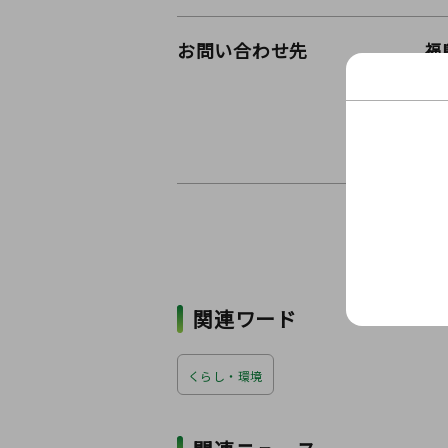
お問い合わせ先
福
ウ
お
〒9
関連ワード
くらし・環境