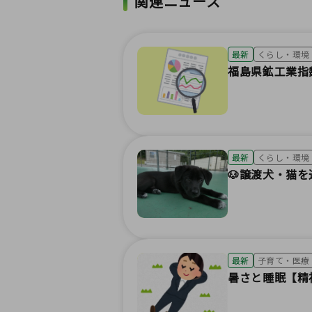
関連ニュース
最新
くらし・環境
福島県鉱工業指
最新
くらし・環境
🐶譲渡犬・猫
最新
子育て・医療
暑さと睡眠【精神