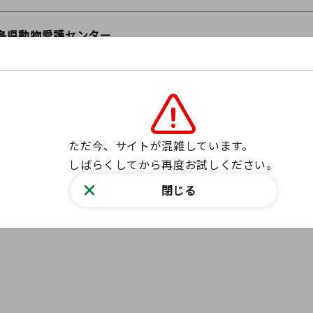
島県動物愛護センター
ェブサイトからお問い合わせ
問い合わせフォーム
63-7732 福島県田村郡三春町大字上舞木字向田17番
ただ今、サイトが混雑しています。

しばらくしてから再度お試しください。
ニュースを探す
閉じる