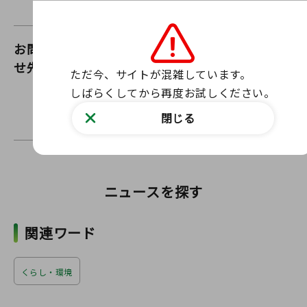
季節にぜひお出かけください✨
お問い合わ
福島県自然保護課
せ先
ただ今、サイトが混雑しています。

ウェブサイトからお問い合わせ
しばらくしてから再度お試しください。
お問い合わせフォーム
閉じる
〒960-8670 福島県福島市杉妻町2-16
ニュースを探す
関連ワード
くらし・環境