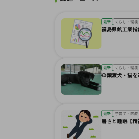
最新
くらし・環境
福島県鉱工業指
最新
くらし・環境
🐶譲渡犬・猫
最新
子育て・医療
暑さと睡眠【精神