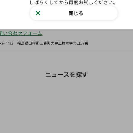
しばらくしてから再度お試しください。
島県動物愛護センター
閉じる
ェブサイトからお問い合わせ
問い合わせフォーム
63-7732 福島県田村郡三春町大字上舞木字向田17番
ニュースを探す