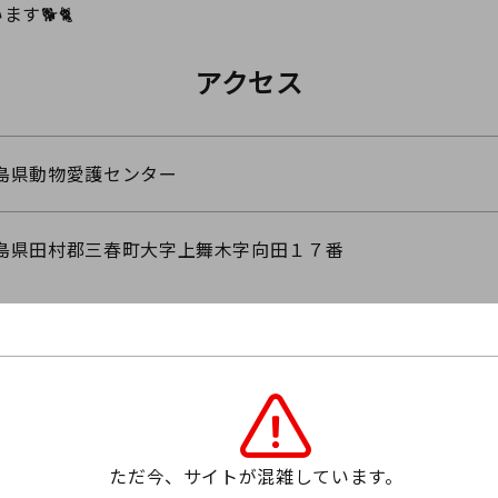
す🐕🐈
アクセス
島県動物愛護センター
島県田村郡三春町大字上舞木字向田１７番
ただ今、サイトが混雑しています。
