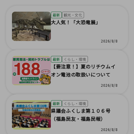
最新
観光・文化
大人気！「大恐竜展」
2026/8/8
最新
くらし・環境
【要注意！】夏のリチウムイ
オン電池の取扱いについて
2026/8/8
最新
くらし・環境
県議会ふくしま第１０６号
（福島民友・福島民報）
2026/8/8