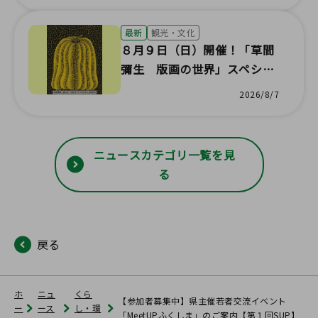
最新
観光・文化
８月９日（日）開催！「草間
彌生 版画の世界」スペシャ
ルトーク＆シルクスクリーン
2026/8/7
の面白さ体験しませんか!
ニュースカテゴリ一覧を見
る
戻る
ホ
ニュ
くら
【参加者募集中】県主催若者交流イベント
ー
ース
し・環
「MeetUPふくしま」のご案内【第１回SUP】