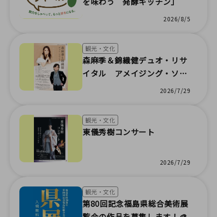
を味わう 発酵キッチン」
2026/8/5
観光・文化
森麻季＆錦織健デュオ・リサ
イタル アメイジング・ソン
グス
2026/7/29
観光・文化
東儀秀樹コンサート
2026/7/29
観光・文化
第80回記念福島県総合美術展
覧会の作品を募集します！🎨