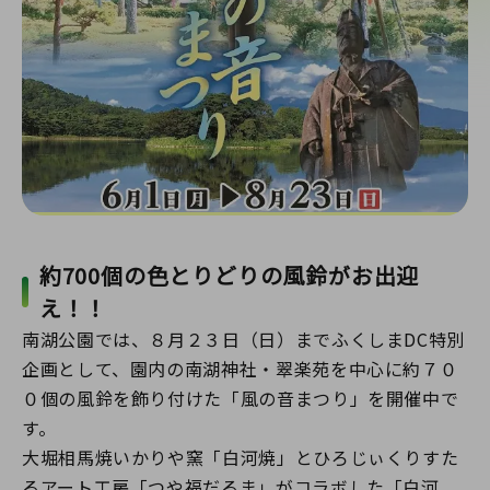
約700個の色とりどりの風鈴がお出迎
え！！
南湖公園では、８月２３日（日）までふくしまDC特別
企画として、園内の南湖神社・翠楽苑を中心に約７０
０個の風鈴を飾り付けた「風の音まつり」を開催中で
す。
大堀相馬焼いかりや窯「白河焼」とひろじぃくりすた
るアート工房「つや福だるま」がコラボした「白河