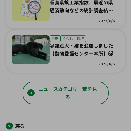
福島県鉱工業指数、最近の県
経済動向などの統計調査結果
が更新されました！
2026/8/6
最新
くらし・環境
🐶譲渡犬・猫を追加しました
【動物愛護センター本所】🐱
2026/8/5
ニュースカテゴリ一覧を見
る
戻る