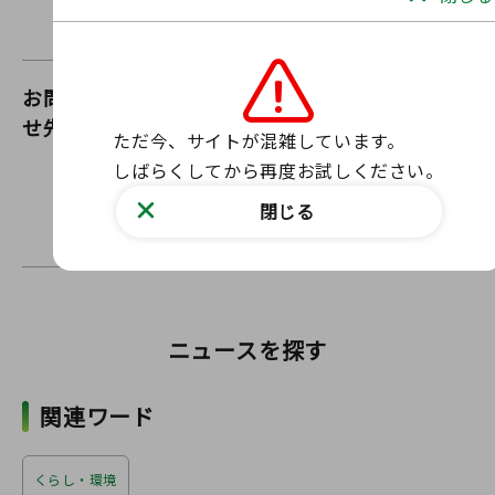
お問い合わ
福島県動物愛護センター
せ先
ただ今、サイトが混雑しています。

ウェブサイトからお問い合わせ
しばらくしてから再度お試しください。
お問い合わせフォーム
閉じる
〒963-7732 福島県田村郡三春町大字上舞木字向田
17番
ニュースを探す
関連ワード
くらし・環境