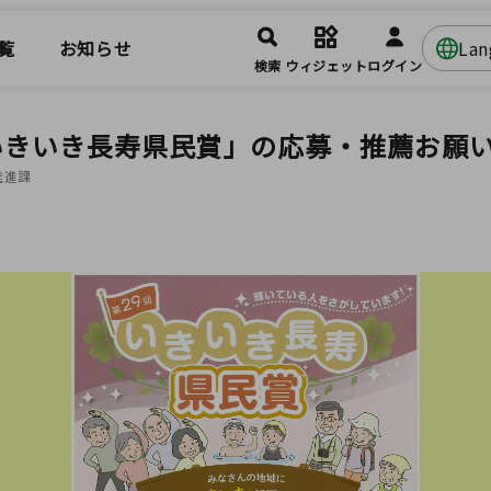
覧
お知らせ
La
検索
ウィジェット
ログイン
いきいき長寿県民賞」の応募・推薦お願
推進課