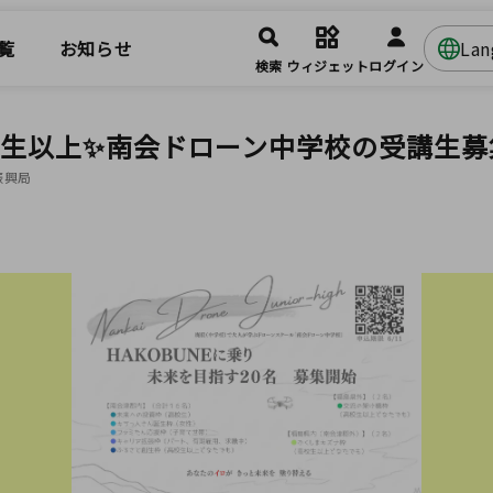
覧
お知らせ
La
検索
ウィジェット
ログイン
校生以上✨南会ドローン中学校の受講生募
振興局