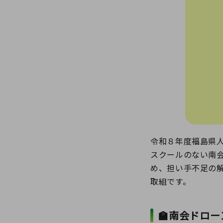
令和８年度福島県
スクールのない南
め、担い手不足の
取組です。
🏫南会ドロー