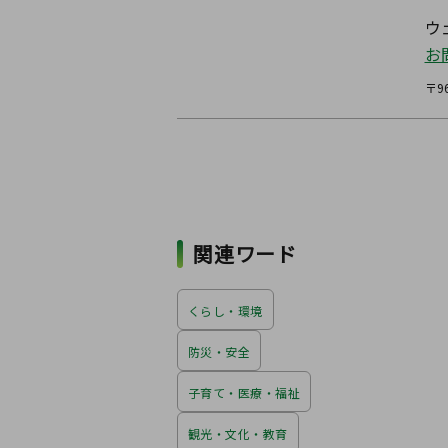
ウ
お
〒9
関連ワード
くらし・環境
防災・安全
子育て・医療・福祉
観光・文化・教育