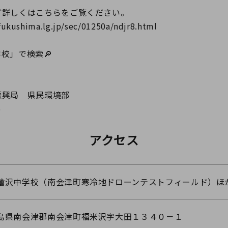
ど詳しくはこちらをご覧ください。
fukushima.lg.jp/sec/01250a/ndjr8.html
校」で検索🔎
振興局 県民環境部
6
アクセス
檜沢中学校（南会津町寒冷地ドローンテストフィールド）ほ
島県南会津郡南会津町福米沢字大田１３４０－１