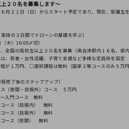
以上２０名を募集します～
は６月２１日（日）からスタート予定であり、現在、受講生
と実技の３日間でドローンの基礎を学ぶ）
（木）16:00〆切）
え、全国の高校生以上２０名を募集（南会津郡内１６名、県
名は、若者・女性活躍、子育て支援など多様な定員枠を設定
課程が１万円、□選択課程は無料（国家２等コースのみ５万
課程修了後のステップアップ）
ンス（夜間・目視外）コース ５万円
ァー入門コース 無料
練コース（目視内） 無料
練コース（目視外） 無料
練コース（夜間） 無料