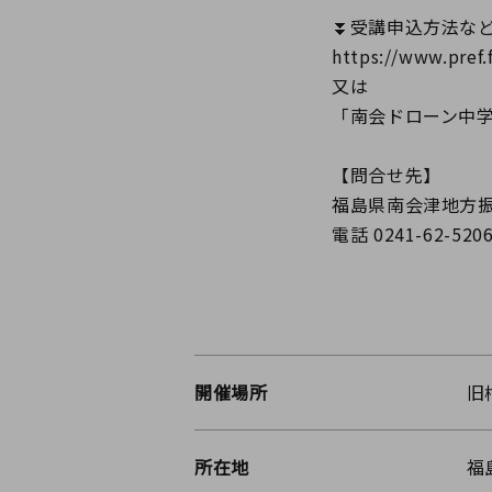
⏬受講申込方法な
https://www.pref.
又は
「南会ドローン中学
【問合せ先】
福島県南会津地方
電話 0241-62-520
開催場所
旧
所在地
福