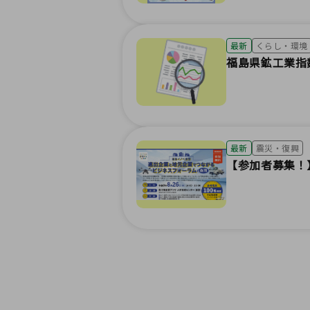
最新
くらし・環境
福島県鉱工業指
最新
震災・復興
【参加者募集！