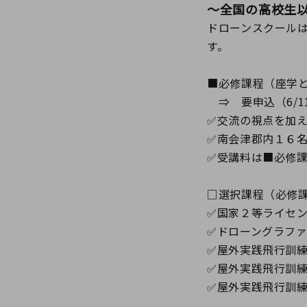
～全国の高校生
ドローンスクール
す。
■必修課程（座学
⇒ 要申込（6/11
✅交流の視点を加
✅南会津郡内１６
✅受講料は■必修
□選択課程（必修
✅国家２等ライセ
✅ドローングラフ
✅屋外実践飛行訓
✅屋外実践飛行訓
✅屋外実践飛行訓