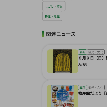
しごと・産業
移住・定住
関連ニュース
最新
観光・文化
８月９日（日）
んか!
最新
観光・文化
物産館だより【