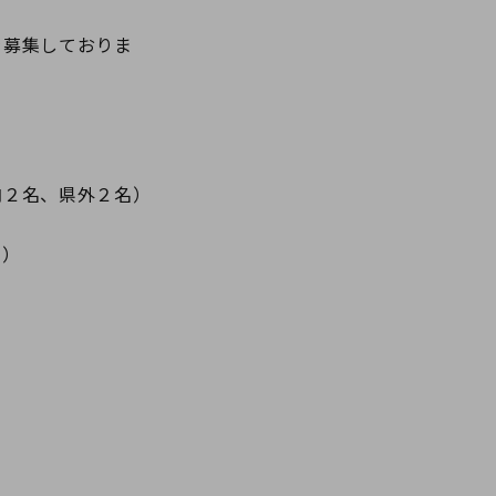
を募集しておりま
内２名、県外２名）
円）