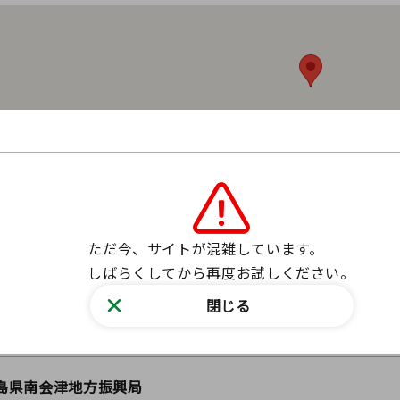
津田島駅
ただ今、サイトが混雑しています。

しばらくしてから再度お試しください。
会津田島駅から車で８分（４．７ｋｍ）
遠方からの受講、高校生の受講については、会津田島駅と会
閉じる
す。
島県南会津地方振興局