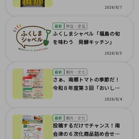
2026/8/7
最新
移住・定住
ふくしまシャベル「福島の旬
を味わう 発酵キッチン」
2026/8/5
最新
観光・文化
さぁ、南郷トマトの季節だ！
令和８年度第３回「おいし
い ふくしま いただきま
2026/8/4
す！」キャンペーンを開催し
ます
最新
観光・文化
投稿するだけでチャンス！南
会津の６次化商品詰め合せを